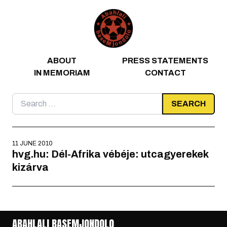
Skip to content
ABOUT
PRESS STATEMENTS
IN MEMORIAM
CONTACT
Search
for:
11 JUNE 2010
hvg.hu: Dél-Afrika vébéje: utcagyerekek
kizárva
ABAHLALI BASEMJONDOLO