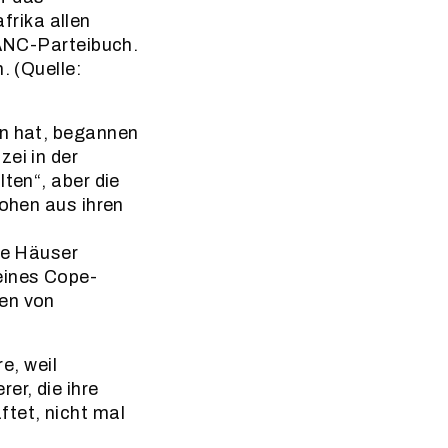
rika allen
 ANC-Parteibuch.
. (Quelle:
en hat, begannen
ei in der
ten“, aber die
lohen aus ihren
re Häuser
eines Cope-
hen von
e, weil
er, die ihre
ftet, nicht mal