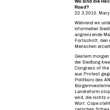
Wo sind die Re
Road?
22.3.2010, Mar
Während wir unl
informellen Sied
angrenzende Ma
Fortschritt, den
Menschen erziel
Gestern morgen 
der Siedlung kw
Congress of the 
aus Protest geg
Politbüro des AN
BürgermeisterInn
Landreform stop
wird, die nichts
Wort. Cope steh
zwischen Schwar