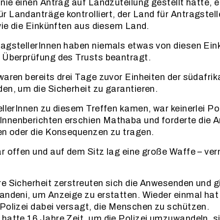
 nie einen Antrag auf Landzuteilung gestellt hatte, e
 Landanträge kontrolliert, der Land für Antragstell
owie die Einkünften aus diesem Land.
agstellerInnen haben niemals etwas von diesen Eink
 Überprüfung des Trusts beantragt.
waren bereits drei Tage zuvor Einheiten der südafrik
en, um die Sicherheit zu garantieren.
ellerInnen zu diesem Treffen kamen, war keinerlei P
nnenberichten erschien Mathaba und forderte die 
en oder die Konsequenzen zu tragen.
r offen und auf dem Sitz lag eine große Waffe – ver
e Sicherheit zerstreuten sich die Anwesenden und g
andeni, um Anzeige zu erstatten. Wieder einmal hat
Polizei dabei versagt, die Menschen zu schützen.
hatte 16 Jahre Zeit, um die Polizei umzuwandeln, sie