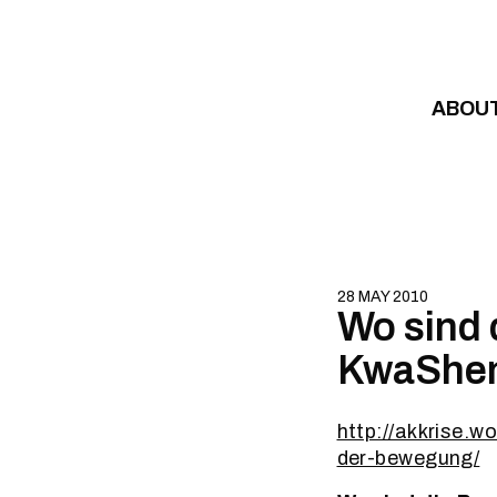
Skip to content
ABOU
28 MAY 2010
Wo sind 
KwaShem
http://akkrise.
der-bewegung/