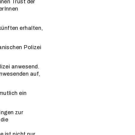
inen Trust der
erInnen
ünften erhalten,
anischen Polizei
olizei anwesend.
Anwesenden auf,
mutlich ein
ingen zur
 die
 ist nicht nur