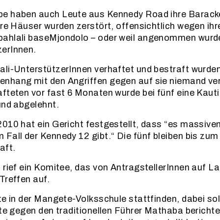
e haben auch Leute aus Kennedy Road ihre Barack
hre Häuser wurden zerstört, offensichtlich wegen ihr
ahlali baseMjondolo – oder weil angenommen wurde
erInnen.
li-UnterstützerInnen verhaftet und bestraft wurden
nhang mit den Angriffen gegen auf sie niemand ver
fteten vor fast 6 Monaten wurde bei fünf eine Kaut
und abgelehnt.
010 hat ein Gericht festgestellt, dass “es massiven
Fall der Kennedy 12 gibt.“ Die fünf bleiben bis zum
aft.
 rief ein Komitee, das von AntragstellerInnen auf L
Treffen auf.
te in der Mangete-Volksschule stattfinden, dabei sol
tte gegen den traditionellen Führer Mathaba berichte