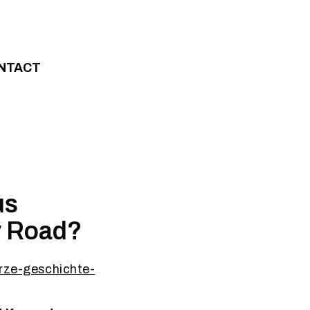
NTACT
us
 Road?
rze-geschichte-