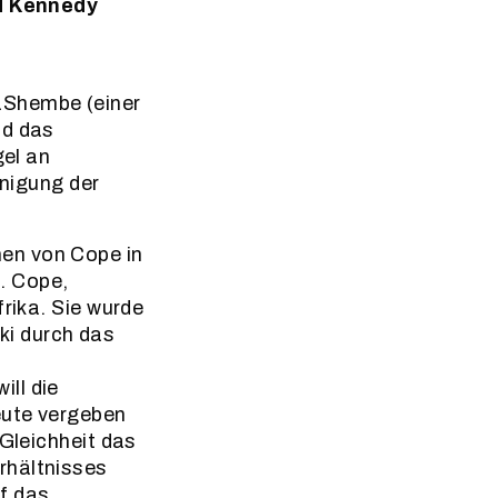
d Kennedy
aShembe (einer
nd das
el an
inigung der
en von Cope in
. Cope,
frika. Sie wurde
ki durch das
ll die
eute vergeben
 Gleichheit das
rhältnisses
f das