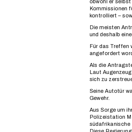
obwohl er selbst
Kommissionen für
kontrolliert – s
Die meisten Antr
und deshalb eine
Für das Treffen 
angefordert word
Als die Antragst
Laut AugenzeugI
sich zu zerstreu
Seine Autotür wa
Gewehr.
Aus Sorge um ihr
Polizeistation M
südafrikanische 
Diese Regierung 