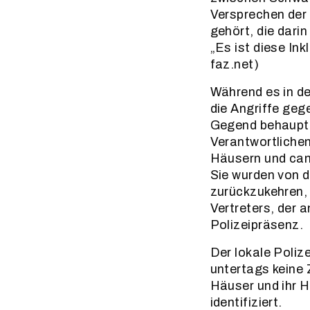
Versprechen der
gehört, die dari
„Es ist diese In
faz.net)
Während es in de
die Angriffe geg
Gegend behauptet
Verantwortlichen
Häusern und cam
Sie wurden von d
zurückzukehren, 
Vertreters, der 
Polizeipräsenz.
Der lokale Polize
untertags keine 
Häuser und ihr H
identifiziert.