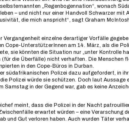
 selbsternannten „Regenbogennation“, wonach Südaf
n leben – und nicht nur einer Handvoll Schwarzer mit
klusivität, die mich anspricht“, sagt Graham McIntosh
r Vergangenheit einzelne derartiger Vorfälle gegeb
en Cope-UnterstützerInnen am 14. März, als die Poliz
e, sie könnten die Situation nur „unter Kontrolle hal
 (für die Überfälle) nicht verhaften. Die Menschen f
pierten in den Cope-Büros in Durban.
er südafrikanischen Polizei dazu aufgefordert, in ih
die Polizei würde sie schützen. Doch laut Aussage 
am Samstag in der Gegend war, gab es keine Anzeic
ichef meint, dass die Polizei in der Nacht patrouillier
Zwischenfälle erwartet würden – eine Verarschung der
ab und Gut verloren haben. Auch wurden Täter verha