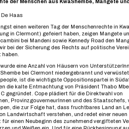
chte der Menschen aus KwaShembe, Mangete un
y De Haas
ängst einen weiteren Tag der Menschenrechte in Kw
lung in Clermont) gefeiert haben, zeigen Mangete u
cambini bei Mandeni sowie Kennedy Road den Mang
 wir bei der Sicherung des Rechts auf politische Vere
t haben.
wurde eine Anzahl von Häusern von UnterstützerInn
aShembe bei Clermont niedergebrannt und verwüstet
people, ist die wichtigste Oppositionspartei in Süda
en die kalte Entmachtung von Präsident Thabo Mbe
C gegründet. Cope plädiert für die Direktwahl von
en, ProvinzgouverneurInnen und des Staatschefs, wi
pen, die zur Folge hat, dass fruchtbares Land an L
 von Landwirtschaft verstehen, und redet einer neuen
t für einen Neubeginn des zunehmend vergifteten Ve
zen und Weißen ein. Und für eine Rückbesinnung au