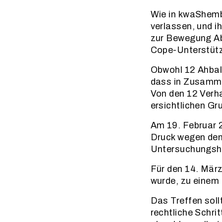
Wie in kwaShemb
verlassen, und i
zur Bewegung Ab
Cope-Unterstütz
Obwohl 12 Ahbala
dass in Zusamme
Von den 12 Verha
ersichtlichen Gr
Am 19. Februar 2
Druck wegen dem 
Untersuchungsh
Für den 14. März
wurde, zu einem 
Das Treffen soll
rechtliche Schri