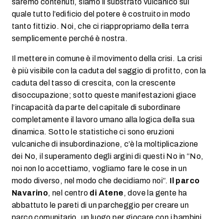
saremo contenuti, siamo il substrato vulcanico sul
quale tutto l’edificio del potere è costruito in modo
tanto fittizio. Noi, che ci riappropriamo della terra
semplicemente perché è nostra.
Il mettere in comune è il movimento della crisi. La crisi
è più visibile con la caduta del saggio di profitto, con la
caduta del tasso di crescita, con la crescente
disoccupazione; sotto queste manifestazioni giace
l’incapacità da parte del capitale di subordinare
completamente il lavoro umano alla logica della sua
dinamica. Sotto le statistiche ci sono eruzioni
vulcaniche di insubordinazione, c’è la moltiplicazione
dei No, il superamento degli argini di questi No in “No,
noi non lo accettiamo, vogliamo fare le cose in un
modo diverso, nel modo che decidiamo noi”.
Il parco
Navarino
, nel centro
di Atene
, dove la gente ha
abbattuto le pareti di un parcheggio per creare un
parco comunitario, un luogo per giocare con i bambini,