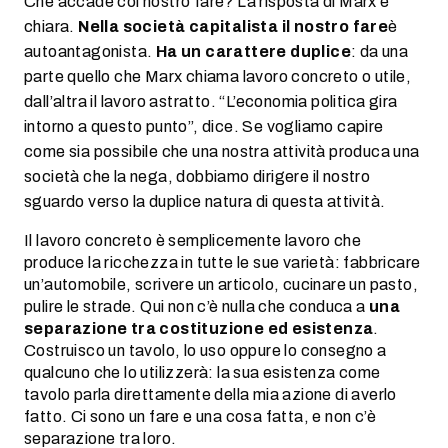
Che accade col nostro fare? La risposta di Marx è
chiara.
Nella società capitalista il nostro fare
è
autoantagonista.
Ha un carattere
duplice
: da una
parte quello che Marx chiama lavoro concreto o utile,
dall’altra il lavoro astratto. “L’economia politica gira
intorno a questo punto”, dice. Se vogliamo capire
come sia possibile che una nostra attività produca una
società che la nega, dobbiamo dirigere il nostro
sguardo verso la duplice natura di questa attività.
Il lavoro concreto è semplicemente lavoro che
produce la ricchezza in tutte le sue varietà: fabbricare
un’automobile, scrivere un articolo, cucinare un pasto,
pulire le strade. Qui non c’è nulla che conduca a
una
separazione tra costituzione ed esistenza
.
Costruisco un tavolo, lo uso oppure lo consegno a
qualcuno che lo utilizzerà: la sua esistenza come
tavolo parla direttamente della mia azione di averlo
fatto. Ci sono un fare e una cosa fatta, e non c’è
separazione tra loro.