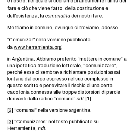
è nostro, nel quale articoliamo praticamente l’unità del
fare e ciò che viene fatto, della costituzione e
dell’esistenza, la
comunalità
dei nostri fare.
Mettiamo in comune, ovunque ci troviamo, adesso.
“Comunizar” nella versione pubblicata
da
www.herramienta.org
in Argentina. Abbiamo preferito “mettere in comune” a
una ipotetica traduzione letterale, “comunizzare”,
perché essa ci sembrava richiamare posizioni assai
lontane dal corpo espresso nel suo complesso in
questo scritto e per evitare il rischio di una certa
cacofonia connessa alle troppe distorsioni di parole
derivanti dalla radice “comune”
ndt
.[1]
[2]
“comunal” nella versione argentina.
[3]
“Comunizares” nel testo pubblicato su
Herramienta,
ndt.