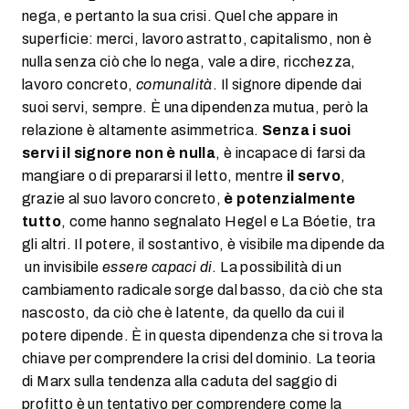
nega, e pertanto la sua crisi. Quel che appare in
superficie: merci, lavoro astratto, capitalismo, non è
nulla senza ciò che lo nega, vale a dire, ricchezza,
lavoro concreto,
comunalità
. Il signore dipende dai
suoi servi, sempre. È una dipendenza mutua, però la
relazione è altamente asimmetrica.
Senza i suoi
servi il signore non è nulla
, è incapace di farsi da
mangiare o di prepararsi il letto, mentre
il servo
,
grazie al suo lavoro concreto,
è potenzialmente
tutto
, come hanno segnalato Hegel e La Bóetie, tra
gli altri. Il potere, il sostantivo, è visibile ma dipende da
un invisibile
essere capaci di
. La possibilità di un
cambiamento radicale sorge dal basso, da ciò che sta
nascosto, da ciò che è latente, da quello da cui il
potere dipende. È in questa dipendenza che si trova la
chiave per comprendere la crisi del dominio. La teoria
di Marx sulla tendenza alla caduta del saggio di
profitto è un tentativo per comprendere come la