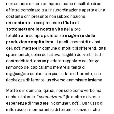
certamente essere compresa come il risultato di un
effetto combinato tra l’insubordinazione aperta e una
costante onnipresente non subordinazione,
un costante
e onnipresente
rifiuto di
sottomettere le nostre vite
nella loro
totalità
alle
sempre più intense
esigenze della
produzione capitalista
. I (molti esempi di azioni
del,
ndt
) mettere in comune di molti tipi differenti, tutti
sperimentali, colmi dell’attiva fragilità dei verbi, tutti
contraddittori, con un piede intrappolato nel fango
immondo del capitalismo mentre si tenta di
raggiungere qualcosa in più, un fare differente, una
ricchezza differente, un diverso camminare insieme.
Mettere in comune, quindi, non solo come verbo ma
anche al plurale: “
comunizares
” (le molte e diverse
esperienze di “mettere in comune”,
ndt
). Un flusso di
mille ruscelli mormoranti e di torrenti silenziosi, che