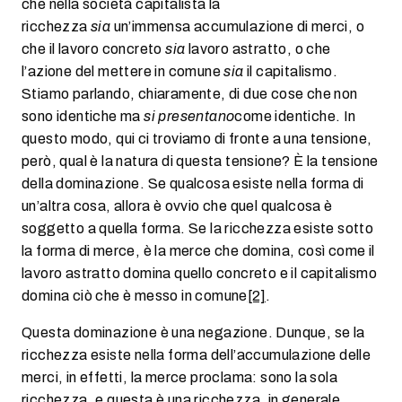
che nella società capitalista la
ricchezza
sia
un’immensa accumulazione di merci, o
che il lavoro concreto
sia
lavoro astratto, o che
l’azione del mettere in comune
sia
il capitalismo.
Stiamo parlando, chiaramente, di due cose che non
sono identiche ma
si presentano
come identiche. In
questo modo, qui ci troviamo di fronte a una tensione,
però, qual è la natura di questa tensione? È la tensione
della dominazione. Se qualcosa esiste nella forma di
un’altra cosa, allora è ovvio che quel qualcosa è
soggetto a quella forma. Se la ricchezza esiste sotto
la forma di merce, è la merce che domina, così come il
lavoro astratto domina quello concreto e il capitalismo
domina ciò che è messo in comune
[2]
.
Questa dominazione è una negazione. Dunque, se la
ricchezza esiste nella forma dell’accumulazione delle
merci, in effetti, la merce proclama: sono la sola
ricchezza, e questa è una ricchezza, in generale,