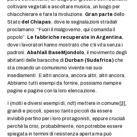
coltivare vegetali e ascoltare musica, un luogo per
chiacchierare e fare la rivoluzione.
Gran parte
dello
Stato
del Chiapas
, dove le segnalazioni stradali
proclamano: “Fuori il malgoverno, qui comanda il
popolo”.
Le fabbriche recuperate in Argentina
,
dove i lavoratori hanno mostrato che c’è vita senza i
padroni:
Abahlali BaseMjondolo
, il movimento degli
abitanti delle baracche di
Durban (Sudafrica)
che
sta creando un comunismo vivente nei suoi
insediamenti. E altri ancora, ancora altri, altri ancora.
Abbiamo tutti esempi da fornire, possiamo riempire
pagine e pagine con la loro elencazione.
I (molti e diversi esempi di,
ndt
) mettere in comune
[3]
,
grandi e piccoli, spesso tanto piccoli da essere
invisibili perfino per i loro protagonisti, eppure cruciali
perché la crisi, probabilmente, non potrebbe essere
spiegata in termini di resistenza aperta ma può