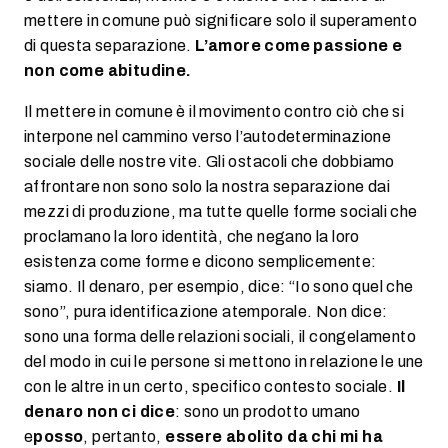
mettere in comune può significare solo il superamento
di questa separazione.
L’amore come passione e
non come abitudine.
Il mettere in comune è il movimento contro ciò che si
interpone nel cammino verso l’autodeterminazione
sociale delle nostre vite. Gli ostacoli che dobbiamo
affrontare non sono solo la nostra separazione dai
mezzi di produzione, ma tutte quelle forme sociali che
proclamano la loro identità, che negano la loro
esistenza come forme e dicono semplicemente:
siamo. Il denaro, per esempio, dice: “Io sono quel che
sono”, pura identificazione atemporale. Non dice:
sono una forma delle relazioni sociali, il congelamento
del modo in cui le persone si mettono in relazione le une
con le altre in un certo, specifico contesto sociale.
Il
denaro non ci dice
: sono un prodotto umano
e
posso
, pertanto,
essere abolito da chi mi ha