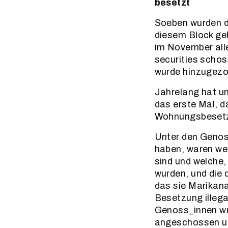
besetzt
Soeben wurden d
diesem Block ge
im November all
securities scho
wurde hinzugez
Jahrelang hat u
das erste Mal, d
Wohnungsbesetzu
Unter den Genos
haben, waren we
sind und welche,
wurden, und die 
das sie Marikan
Besetzung illeg
Genoss_innen wu
angeschossen un