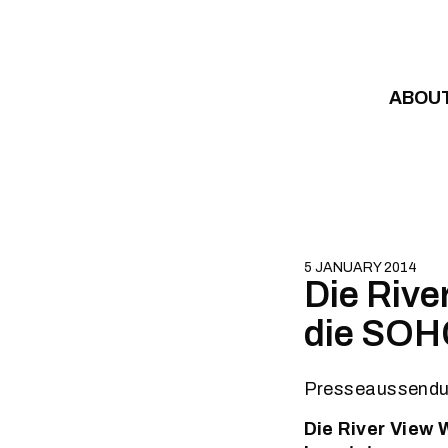
Skip to content
ABOU
5 JANUARY 2014
Die Rive
die SOH
Presseaussendun
Die River View