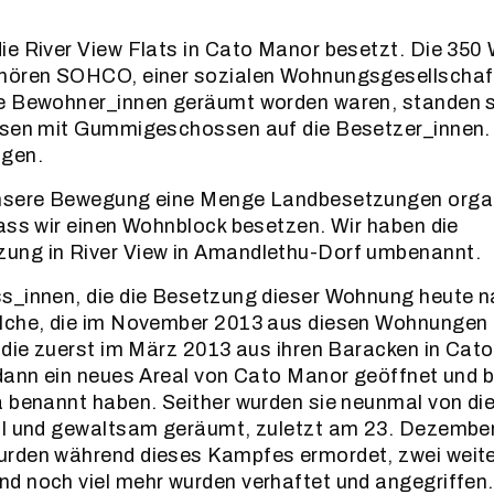
ie River View Flats in Cato Manor besetzt. Die 350
hören SOHCO, einer sozialen Wohnungsgesellschaf
e Bewohner_innen geräumt worden waren, standen si
ssen mit Gummigeschossen auf die Besetzer_innen. 
ogen.
nsere Bewegung eine Menge Landbesetzungen organis
ass wir einen Wohnblock besetzen. Wir haben die
ng in River View in Amandlethu-Dorf umbenannt.
s_innen, die die Besetzung dieser Wohnung heute na
lche, die im November 2013 aus diesen Wohnungen
 die zuerst im März 2013 aus ihren Baracken in Ca
dann ein neues Areal von Cato Manor geöffnet und 
a benannt haben. Seither wurden sie neunmal von di
al und gewaltsam geräumt, zuletzt am 23. Dezember
rden während dieses Kampfes ermordet, zwei weit
d noch viel mehr wurden verhaftet und angegriffen.