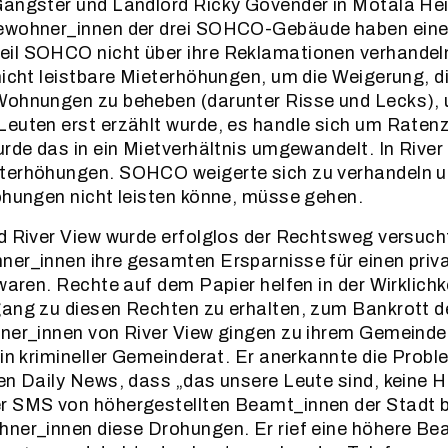
Gangster und Landlord Ricky Govender in Motala Hei
ewohner_innen der drei SOHCO-Gebäude haben einen
il SOHCO nicht über ihre Reklamationen verhandeln
nicht leistbare Mieterhöhungen, um die Weigerung, d
Wohnungen zu beheben (darunter Risse und Lecks), 
Leuten erst erzählt wurde, es handle sich um Raten
urde das in ein Mietverhältnis umgewandelt. In River
terhöhungen. SOHCO weigerte sich zu verhandeln u
öhungen nicht leisten könne, müsse gehen.
d River View wurde erfolglos der Rechtsweg versucht
er_innen ihre gesamten Ersparnisse für einen priv
 waren. Rechte auf dem Papier helfen in der Wirklichk
gang zu diesen Rechten zu erhalten, zum Bankrott 
ner_innen von River View gingen zu ihrem Gemeinde
ein krimineller Gemeinderat. Er anerkannte die Pro
en Daily News, dass „das unsere Leute sind, keine 
r SMS von höhergestellten Beamt_innen der Stadt b
ner_innen diese Drohungen. Er rief eine höhere Be