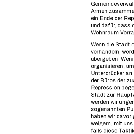
Gemeindeverwaltu
Armen zusammen z
ein Ende der Rep
und dafür, dass 
Wohnraum Vorran
Wenn die Stadt o
verhandeln, wer
übergeben. Wenn
organisieren, u
Unterdrücker an
der Büros der z
Repression begeg
Stadt zur Haupt
werden wir unge
sogenannten Pub
haben wir davor 
weigern, mit uns
falls diese Takti