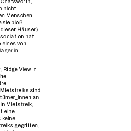
, Chatsworth,
 nicht
 den Menschen
e sie bloß
(dieser Häuser)
ssociation hat
 eines von
ager in
 Ridge View in
che
rei
Mietstreiks sind
ntümer_innen an
in Mietstreik,
st eine
s keine
reiks gegriffen,