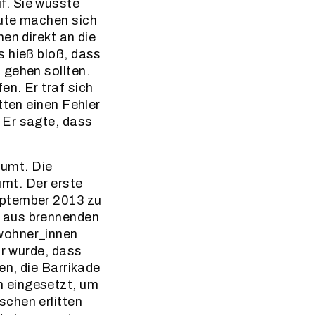
f. Sie wusste
eute machen sich
en direkt an die
s hieß bloß, dass
 gehen sollten.
n. Er traf sich
tten einen Fehler
 Er sagte, dass
umt. Die
mt. Der erste
eptember 2013 zu
e aus brennenden
wohner_innen
ar wurde, dass
en, die Barrikade
n eingesetzt, um
schen erlitten