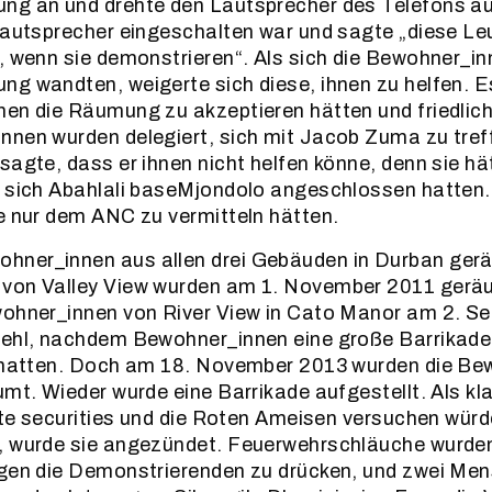
ng an und drehte den Lautsprecher des Telefons au
Lautsprecher eingeschalten war und sagte „diese L
, wenn sie demonstrieren“. Als sich die Bewohner_inn
g wandten, weigerte sich diese, ihnen zu helfen. E
en die Räumung zu akzeptieren hätten und friedlich
nen wurden delegiert, sich mit Jacob Zuma zu treffe
sagte, dass er ihnen nicht helfen könne, denn sie hä
e sich Abahlali baseMjondolo angeschlossen hatten.
e nur dem ANC zu vermitteln hätten.
ner_innen aus allen drei Gebäuden in Durban gerä
von Valley View wurden am 1. November 2011 geräu
wohner_innen von River View in Cato Manor am 2. S
fehl, nachdem Bewohner_innen eine große Barrikad
t hatten. Doch am 18. November 2013 wurden die Be
umt. Wieder wurde eine Barrikade aufgestellt. Als kl
vate securities und die Roten Ameisen versuchen würd
, wurde sie angezündet. Feuerwehrschläuche wurde
gen die Demonstrierenden zu drücken, und zwei Men