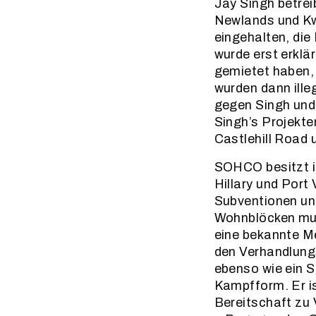
Jay Singh betre
Newlands und Kw
eingehalten, die
wurde erst erklär
gemietet haben, 
wurden dann ille
gegen Singh und
Singh’s Projekte
Castlehill Road
SOHCO besitzt in
Hillary und Port
Subventionen un
Wohnblöcken mus
eine bekannte M
den Verhandlungs
ebenso wie ein St
Kampfform. Er is
Bereitschaft zu 