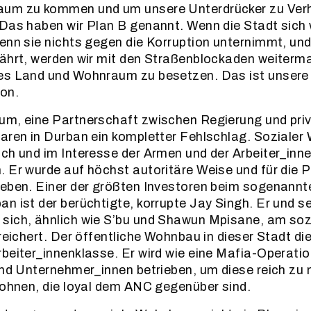
um zu kommen und um unsere Unterdrücker zu Ver
Das haben wir Plan B genannt. Wenn die Stadt sich 
enn sie nichts gegen die Korruption unternimmt, und
fährt, werden wir mit den Straßenblockaden weiterm
es Land und Wohnraum zu besetzen. Das ist unsere
on.
um, eine Partnerschaft zwischen Regierung und pri
aren in Durban ein kompletter Fehlschlag. Sozialer
ch und im Interesse der Armen und der Arbeiter_inn
 Er wurde auf höchst autoritäre Weise und für die P
geben. Einer der größten Investoren beim sogenannt
n ist der berüchtigte, korrupte Jay Singh. Er und s
sich, ähnlich wie S’bu und Shawun Mpisane, am so
reichert. Der öffentliche Wohnbau in dieser Stadt di
beiter_innenklasse. Er wird wie eine Mafia-Operati
 und Unternehmer_innen betrieben, um diese reich z
lohnen, die loyal dem ANC gegenüber sind.