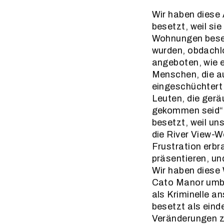
Wir haben diese
besetzt, weil si
Wohnungen beset
wurden, obdachlo
angeboten, wie e
Menschen, die a
eingeschüchtert
Leuten, die gerä
gekommen seid“ 
besetzt, weil un
die River View-W
Frustration erbr
präsentieren, u
Wir haben diese 
Cato Manor umbr
als Kriminelle a
besetzt als eind
Veränderungen z