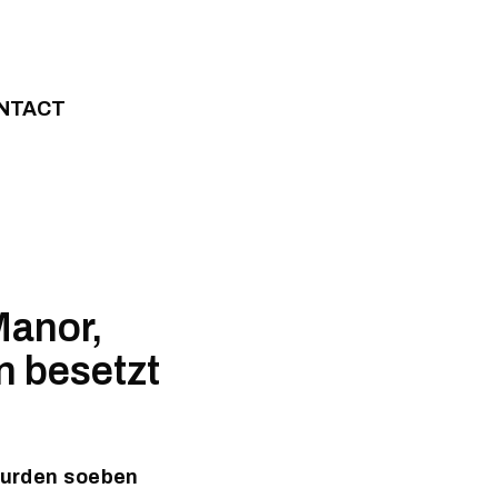
NTACT
Manor,
 besetzt
wurden soeben