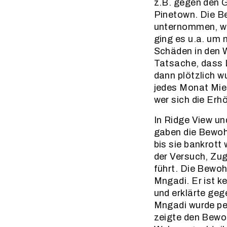
z.B. gegen den 
Pinetown. Die B
unternommen, we
ging es u.a. um 
Schäden in den 
Tatsache, dass 
dann plötzlich w
jedes Monat Mie
wer sich die Erh
In Ridge View un
gaben die Bewohn
bis sie bankrott
der Versuch, Zu
führt. Die Bewoh
Mngadi. Er ist k
und erklärte geg
Mngadi wurde pe
zeigte den Bewoh