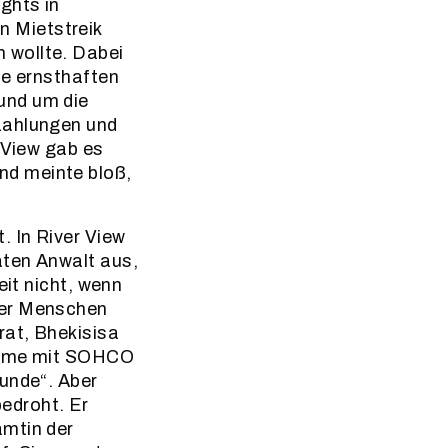
ghts in
 Mietstreik
 wollte. Dabei
ie ernsthaften
und um die
zahlungen und
 View gab es
nd meinte bloß,
. In River View
aten Anwalt aus,
eit nicht, wenn
der Menschen
rat, Bhekisisa
bleme mit SOHCO
Hunde“. Aber
edroht. Er
amtin der