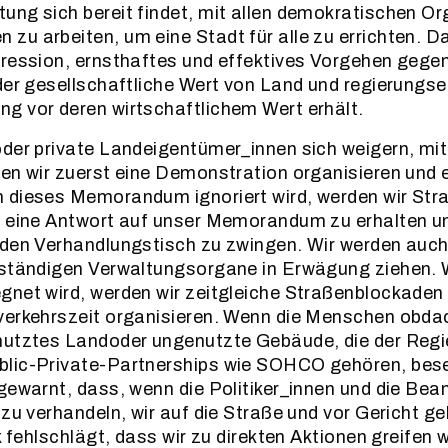
ng sich bereit findet, mit allen demokratischen Or
u arbeiten, um eine Stadt für alle zu errichten. D
ression, ernsthaftes und effektives Vorgehen gegen
der gesellschaftliche Wert von Land und regierungs
g vor deren wirtschaftlichem Wert erhält.
der private Landeigentümer_innen sich weigern, mit
den wir zuerst eine Demonstration organisieren un
 dieses Memorandum ignoriert wird, werden wir St
m eine Antwort auf unser Memorandum zu erhalten u
 den Verhandlungstisch zu zwingen. Wir werden auc
uständigen Verwaltungsorgane in Erwägung ziehen. 
net wird, werden wir zeitgleiche Straßenblockaden 
verkehrszeit organisieren. Wenn die Menschen obdac
nutztes Landoder ungenutzte Gebäude, die der Regi
lic-Private-Partnerships wie SOHCO gehören, bes
gewarnt, dass, wenn die Politiker_innen und die Bea
 zu verhandeln, wir auf die Straße und vor Gericht g
k fehlschlägt, dass wir zu direkten Aktionen greifen