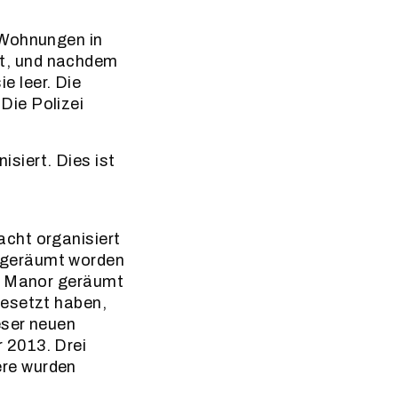
 Wohnungen in
t, und nachdem
e leer. Die
Die Polizei
iert. Dies ist
cht organisiert
 geräumt worden
to Manor geräumt
besetzt haben,
eser neuen
 2013. Drei
ere wurden