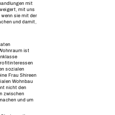
handlungen mit
weigert, mit uns
 wenn sie mit der
achen und damit,
vaten
 Wohnraum ist
enklasse
rofitinteressen
en sozialen
eine Frau Shireen
zialen Wohnbau
ent nicht den
on zwischen
u machen und um