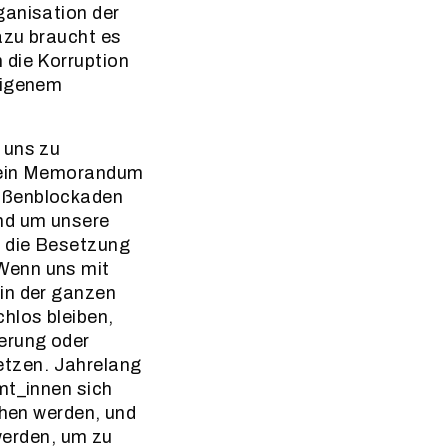
ganisation der
azu braucht es
 die Korruption
eigenem
 uns zu
d ein Memorandum
raßenblockaden
nd um unsere
h die Besetzung
Wenn uns mit
in der ganzen
hlos bleiben,
erung oder
etzen. Jahrelang
mt_innen sich
ehen werden, und
 werden, um zu