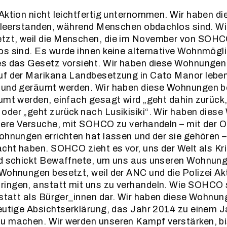
 Aktion nicht leichtfertig unternommen. Wir haben 
e leerstanden, während Menschen obdachlos sind. Wi
zt, weil die Menschen, die im November von SOH
s sind. Es wurde ihnen keine alternative Wohnmögli
s das Gesetz vorsieht. Wir haben diese Wohnungen b
uf der Marikana Landbesetzung in Cato Manor leben
 und geräumt werden. Wir haben diese Wohnungen be
umt werden, einfach gesagt wird „geht dahin zurück,
oder „geht zurück nach Lusikisiki“. Wir haben dies
sere Versuche, mit SOHCO zu verhandeln – mit der O
ohnungen errichten hat lassen und der sie gehören –
acht haben. SOHCO zieht es vor, uns der Welt als Kri
nd schickt Bewaffnete, um uns aus unseren Wohnung
Wohnungen besetzt, weil der ANC und die Polizei Akt
ingen, anstatt mit uns zu verhandeln. Wie SOHCO s
nstatt als Bürger_innen dar. Wir haben diese Wohnu
eutige Absichtserklärung, das Jahr 2014 zu einem J
u machen. Wir werden unseren Kampf verstärken, bi