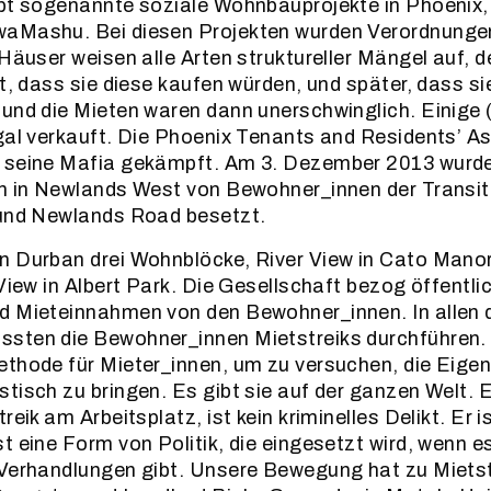
ibt sogenannte soziale Wohnbauprojekte in Phoenix
aMashu. Bei diesen Projekten wurden Verordnungen
 Häuser weisen alle Arten struktureller Mängel auf,
t, dass sie diese kaufen würden, und später, dass si
und die Mieten waren dann unerschwinglich. Einige 
gal verkauft. Die Phoenix Tenants and Residents’ A
 seine Mafia gekämpft. Am 3. Dezember 2013 wurde
n in Newlands West von Bewohner_innen der Transitl
 und Newlands Road besetzt.
 Durban drei Wohnblöcke, River View in Cato Manor,
 View in Albert Park. Die Gesellschaft bezog öffentli
d Mieteinnahmen von den Bewohner_innen. In allen d
sten die Bewohner_innen Mietstreiks durchführen. 
ethode für Mieter_innen, um zu versuchen, die Eige
tisch zu bringen. Es gibt sie auf der ganzen Welt. E
reik am Arbeitsplatz, ist kein kriminelles Delikt. Er i
t eine Form von Politik, die eingesetzt wird, wenn e
Verhandlungen gibt. Unsere Bewegung hat zu Mietst