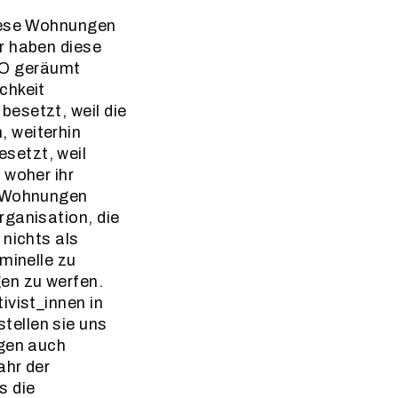
diese Wohnungen
r haben diese
CO geräumt
chkeit
esetzt, weil die
, weiterhin
setzt, weil
 woher ihr
e Wohnungen
rganisation, die
 nichts als
minelle zu
en zu werfen.
ivist_innen in
tellen sie uns
ngen auch
ahr der
s die