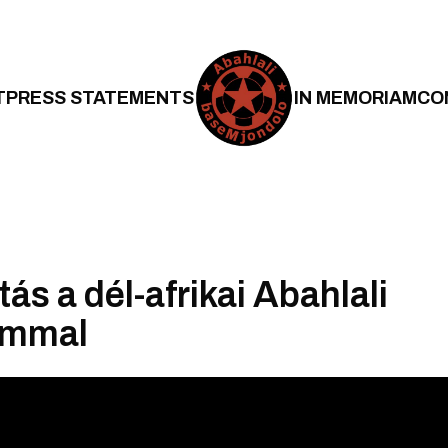
T
PRESS STATEMENTS
IN MEMORIAM
CO
tás a dél-afrikai Abahlali
ommal