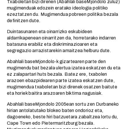
Txaboletan bizi direnen (Abahlali baseMjondolo zuluz)
mugimenduak edozein eratako ideologia politiko
ezeztatzen du. Mugimendua pobreen politika bezala
definitzen dute.
Duintasunaren eta oinarrizko eskubideen
aldarrikapenean oinarritzen da, horretarako indarren
batasuna erabiliz eta diskriminazioaren eta
segregazio arrazistarekin amaitzea helburu dute.
Abahlali baseMjondolo-k gizartearen parte den
mugimendu bat bezala ulertua izatea eskatzen du eta
ez zalapartari huts bezala. Batez ere, txabolen
arazoen ebazpidearen parte izatea eskatzen dute,
mugimendua txaboletan bizi direnek osatzen baitute
eta horiek baitira arazoaren biktima nagusiak.
Abahlali baseMjondolo 2005ean sortu zen Durbaneko
hirian antolatutako blokeo baten ondorioz eta,
dagoeneko, beste hiri batzuetara zabaltzea lortu du,
Cape Town edo Pietermaritzburg bezala.