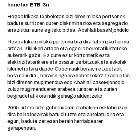
honetan ETB-3n
Hegoafrikako txaboletan bizi diren milaka pertsonek
badute sufritzen duten diskriminazioa eta segregazio
arrazistari aurre egiteko bidea: Abahlali baseMjondolo
Hegoafrikan milaka pertsona bizi dira latorrizko horma
artean, zikinkeri artean eta egoera horretatik irteteko
aukerarik gabe. Ez dute ez ur korronterik ezta
elektrizitaterik ere eta osasun zerbitzuak eta eskolak
kilometrotara daude.Gobernuak beraien etxeetatik
bota nahi ditu, beraien egoera hobetzeko? Txaboletan
bizi direnen mugimendua edo Abahlali baseMjondolo
zuluz mugimenduaren arabera turisten eta zurien
begiradetatik oraindik gehiago aldentzeko.
2005.urtera arte gobernuaren erabakien esklabo izan
dira baina indarrak batu dituzte eta antolatu dira eta,
egun, badute zer esan berain herrialdearen
garapenean.