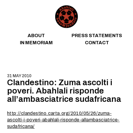
Skip to content
ABOUT
PRESS STATEMENTS
IN MEMORIAM
CONTACT
31 MAY 2010
Clandestino: Zuma ascolti i
poveri. Abahlali risponde
all’ambasciatrice sudafricana
http://clandestino.carta.org/2010/05/26/zuma-
ascolti-i-poveri-abahlali-risponde-allambasciatrice-
sudafricana/