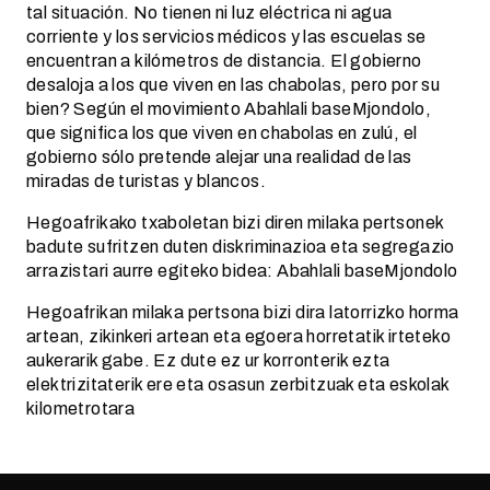
tal situación. No tienen ni luz eléctrica ni agua
corriente y los servicios médicos y las escuelas se
encuentran a kilómetros de distancia. El gobierno
desaloja a los que viven en las chabolas, pero por su
bien? Según el movimiento Abahlali baseMjondolo,
que significa los que viven en chabolas en zulú, el
gobierno sólo pretende alejar una realidad de las
miradas de turistas y blancos.
Hegoafrikako txaboletan bizi diren milaka pertsonek
badute sufritzen duten diskriminazioa eta segregazio
arrazistari aurre egiteko bidea: Abahlali baseMjondolo
Hegoafrikan milaka pertsona bizi dira latorrizko horma
artean, zikinkeri artean eta egoera horretatik irteteko
aukerarik gabe. Ez dute ez ur korronterik ezta
elektrizitaterik ere eta osasun zerbitzuak eta eskolak
kilometrotara