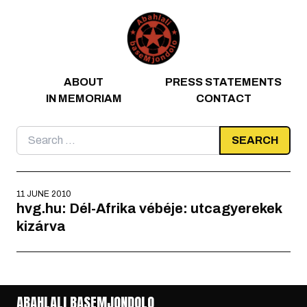
Skip to content
ABOUT
PRESS STATEMENTS
IN MEMORIAM
CONTACT
Search
for:
11 JUNE 2010
hvg.hu: Dél-Afrika vébéje: utcagyerekek
kizárva
ABAHLALI BASEMJONDOLO