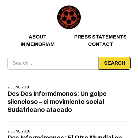
Skip to content
ABOUT
PRESS STATEMENTS
IN MEMORIAM
CONTACT
Search
for:
2 JUNE 2010
Des Des Informémonos: Un golpe
silencioso – el movimiento social
Sudafricano atacado
2 JUNE 2010
Des Informémonos: El Otro Mundial en